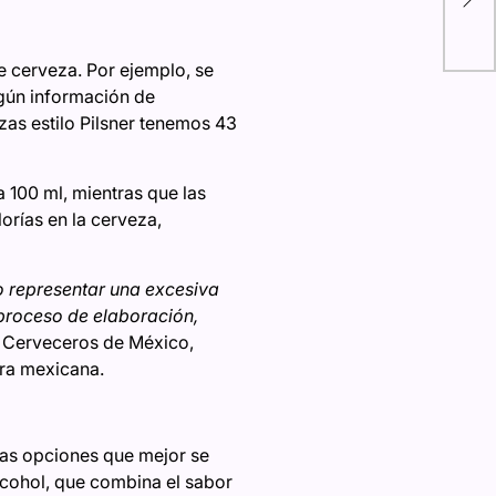
int
cre
 cerveza. Por ejemplo, se
egún información de
zas estilo Pilsner tenemos 43
a 100 ml, mientras que las
orías en la cerveza,
 representar una excesiva
 proceso de elaboración,
 Cerveceros de México,
era mexicana.
 las opciones que mejor se
lcohol, que combina el sabor