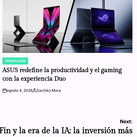
TECNOLOGÍA
POSTED
IN
ASUS redefine la productividad y el gaming
con la experiencia Duo
agosto 4, 2026
Sachiko Mora
on
Posted
by
Next:
Fin y la era de la IA: la inversión más