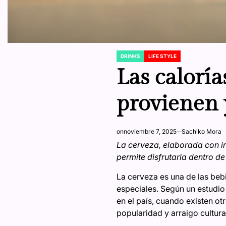
DRINKS
LIFE STYLE
POSTED
IN
Las caloría
provienen 
on
noviembre 7, 2025
Sachiko Mora
La cerveza, elaborada con i
permite disfrutarla dentro de
La cerveza es una de las be
especiales. Según un estudio
en el país, cuando existen ot
popularidad y arraigo cultur