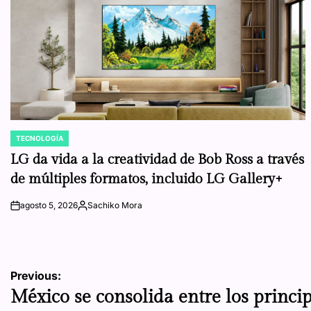
TECNOLOGÍA
POSTED
IN
LG da vida a la creatividad de Bob Ross a través
de múltiples formatos, incluido LG Gallery+
agosto 5, 2026
Sachiko Mora
on
Posted
by
Navegación
Previous:
México se consolida entre los princi
de