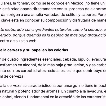
ulares, la “chela”, como se le conoce en México, no tiene un 
co está relacionado directamente con su proceso de elaborac
, dan origen a una amplia variedad de estilos y sabores. Per
La clave está en conocer su composición y disfrutarla de ma
cto elaborado con ingredientes naturales como la cebada, el
oderado, porque además es la bebida de más baja graduació
entro de su sitio web.
e la cerveza y su papel en las calorías
r de cuatro ingredientes esenciales: cebada, lúpulo, levadur
ansforman en alcohol, de la más baja graduación, y gas carb
unto con los carbohidratos residuales, es lo que contribuye 
ml de cerveza.
a la cerveza su característico sabor amargo, no tiene impact
te natural y potenciador de aromas. En cuanto a la levadura,
alcohol, siendo fundamental en la creación de las caracterís