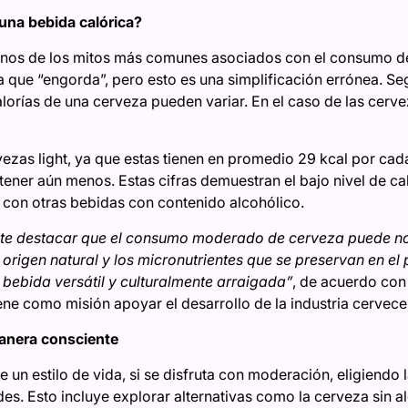
 una bebida calórica?
unos de los mitos más comunes asociados con el consumo de
a que “engorda”, pero esto es una simplificación errónea. S
lorías de una cerveza pueden variar. En el caso de las cerve
vezas light, ya que estas tienen en promedio 29 kcal por cad
ener aún menos. Estas cifras demuestran el bajo nivel de cal
con otras bebidas con contenido alcohólico.
nte destacar que el
consumo moderado de cerveza
puede no
 origen natural y los micronutrientes que se preservan en el
bebida versátil y culturalmente arraigada”
, de acuerdo con
ene como misión apoyar el desarrollo de la industria cervec
manera consciente
 un estilo de vida, si se disfruta con moderación, eligiendo
es. Esto incluye explorar alternativas como la cerveza sin a