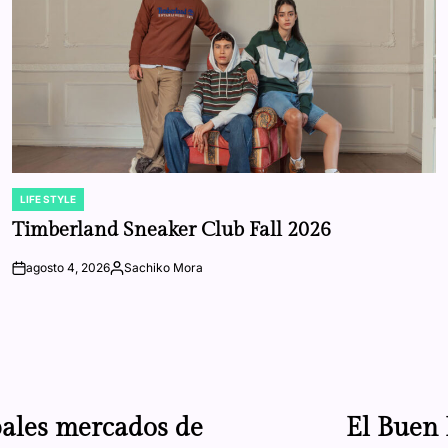
LIFE STYLE
POSTED
IN
Timberland Sneaker Club Fall 2026
agosto 4, 2026
Sachiko Mora
on
Posted
by
pales mercados de
El Buen 