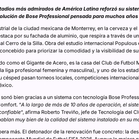
stadios más admirados de América Latina reforzó su siste
solución de Bose Professional pensada para muchos años
strial de la ciudad mexicana de Monterrey, en la cerveza y el
estaca por su fachada de aluminio, que respira a través de u
s al Cerro de la Silla. Obra del estudio internacional Populou
 concebido para priorizar la comodidad y la visibilidad de s
o como el Gigante de Acero, es la casa del Club de Futbol 
la liga profesional femenina y masculina), y uno de los est
u césped pasan torneos locales, competiciones internacional
éxico.
 sonó bien gracias a un sistema con tecnología Bose Professi
omfort. “
A lo largo de más de 10 años de operación, el si
confiable
“, afirma Roberto Treviño, jefe de Tecnología del C
 hablan muy bien de la calidad del sistema instalado en su 
pera más. El detonador de la renovación fue concreto: la de