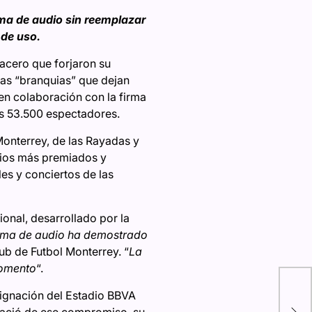
ma de audio sin reemplazar
 de uso.
 acero que forjaron su
nas “branquias” que dejan
s en colaboración con la firma
us 53.500 espectadores.
Monterrey, de las Rayadas y
adios más premiados y
es y conciertos de las
onal, desarrollado por la
stema de audio ha demostrado
lub de Futbol Monterrey. “
La
momento
“.
signación del Estadio BBVA
Not