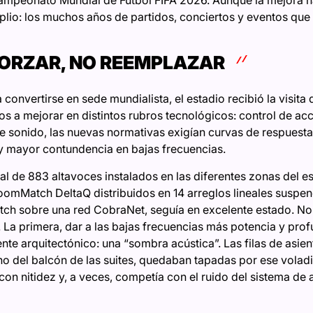
ampeonato Mundial de Futbol FIFA 2026. Aunque la mejora 
io: los muchos años de partidos, conciertos y eventos que el
FORZAR, NO REEMPLAZAR
onvertirse en sede mundialista, el estadio recibió la visita d
s a mejorar en distintos rubros tecnológicos: control de ac
de sonido, las nuevas normativas exigían curvas de respuesta
y mayor contundencia en bajas frecuencias.
tal de 883 altavoces instalados en las diferentes zonas del e
omMatch DeltaQ distribuidos en 14 arreglos lineales suspen
ch sobre una red CobraNet, seguía en excelente estado. No
 La primera, dar a las bajas frecuencias más potencia y pro
e arquitectónico: una “sombra acústica”. Las filas de asiento
ho del balcón de las suites, quedaban tapadas por ese voladi
con nitidez y, a veces, competía con el ruido del sistema d