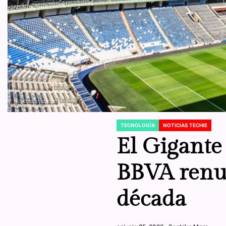
TECNOLOGÍA
NOTICIAS TECHIE
POSTED
IN
El Gigante 
BBVA renue
década