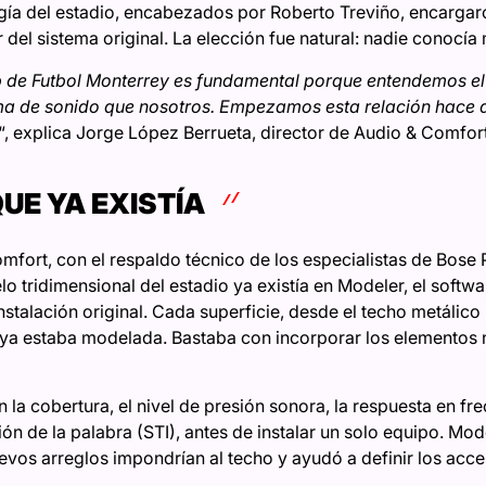
ía del estadio, encabezados por Roberto Treviño, encargar
del sistema original. La elección fue natural: nadie conocía m
ub de Futbol Monterrey es fundamental porque entendemos el
ma de sonido que nosotros. Empezamos esta relación hace d
“, explica Jorge López Berrueta, director de Audio & Comfort
UE YA EXISTÍA
fort, con el respaldo técnico de los especialistas de Bose P
lo tridimensional del estadio ya existía en Modeler, el softw
nstalación original. Cada superficie, desde el techo metálico 
s, ya estaba modelada. Bastaba con incorporar los elementos n
a cobertura, el nivel de presión sonora, la respuesta en frecu
ión de la palabra (STI), antes de instalar un solo equipo. Mod
vos arreglos impondrían al techo y ayudó a definir los acce