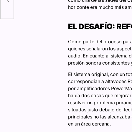
como una de las sedes del C
horizonte era mucho más ampl
EL DESAFÍO: RE
Como parte del proceso para c
quienes señalaron los aspecto
audio. En cuanto al sistema 
presión sonora consistentes 
El sistema original, con un to
correspondían a altavoces Ro
por amplificadores PowerMat
había dos cosas que mejorar.
resolver un problema purament
situadas justo debajo del tec
principales no las alcanzaba 
en un área cercana.