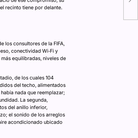
nació de ese compromiso, su
del
 recinto tiene por delante.
e los consultores de la FIFA,
ceso, conectividad Wi‑Fi y
 más equilibradas, niveles de
stadio, de los cuales 104
didos del techo, alimentados
 había nada que reemplazar;
fundidad. La segunda,
s del anillo inferior,
zo; el sonido de los arreglos
e aire acondicionado ubicado