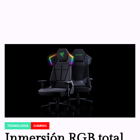
TECNOLOGÍA
GAMING
POSTED
IN
Inmersión RGB total