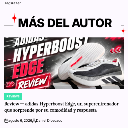
Tags
razer
MÁS DEL AUTOR
REVIEWS
POSTED
IN
Review – adidas Hyperboost Edge, un superentrenador
que sorprende por su comodidad y respuesta
agosto 6, 2026
Daniel Diosdado
on
Posted
by