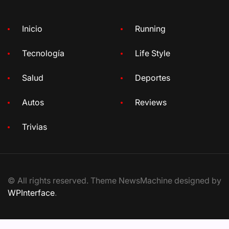
Inicio
Running
Tecnología
Life Style
Salud
Deportes
Autos
Reviews
Trivias
© All rights reserved. Theme NewsMachine designed by
WPInterface
.