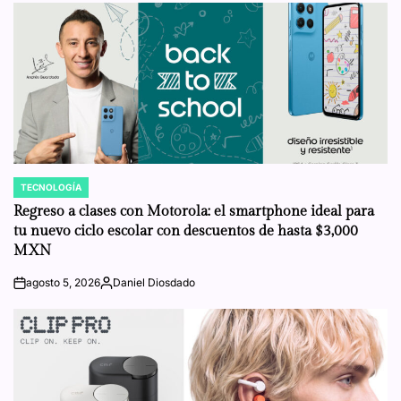
TECNOLOGÍA
POSTED
IN
Regreso a clases con Motorola: el smartphone ideal para
tu nuevo ciclo escolar con descuentos de hasta $3,000
MXN
agosto 5, 2026
Daniel Diosdado
on
Posted
by