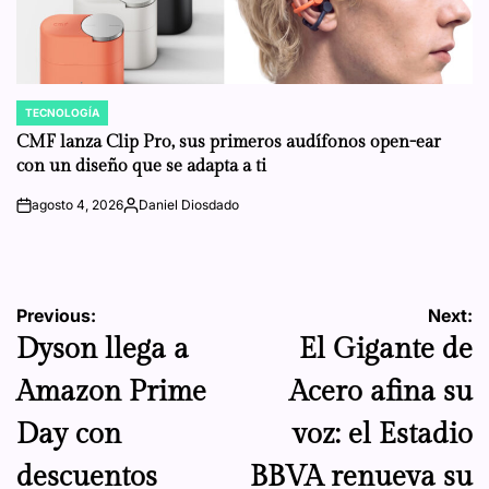
TECNOLOGÍA
POSTED
IN
CMF lanza Clip Pro, sus primeros audífonos open-ear
con un diseño que se adapta a ti
agosto 4, 2026
Daniel Diosdado
on
Posted
by
Navegación
Previous:
Next:
Dyson llega a
El Gigante de
de
Amazon Prime
Acero afina su
entradas
Day con
voz: el Estadio
descuentos
BBVA renueva su