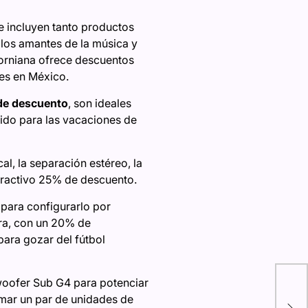
e incluyen tanto productos
los amantes de la música y
forniana ofrece descuentos
res en México.
e descuento
, son ideales
egido para las vacaciones de
al, la separación estéreo, la
atractivo 25% de descuento.
 para configurarlo por
tra, con un 20% de
para gozar del fútbol
bwoofer Sub G4 para potenciar
Con
umar un par de unidades de