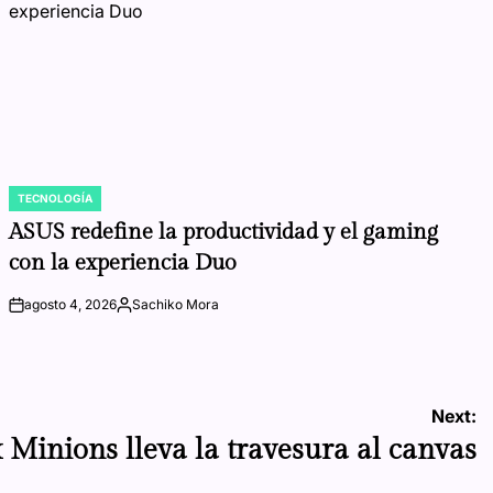
TECNOLOGÍA
POSTED
IN
ASUS redefine la productividad y el gaming
con la experiencia Duo
agosto 4, 2026
Sachiko Mora
on
Posted
by
Next:
 Minions lleva la travesura al canvas