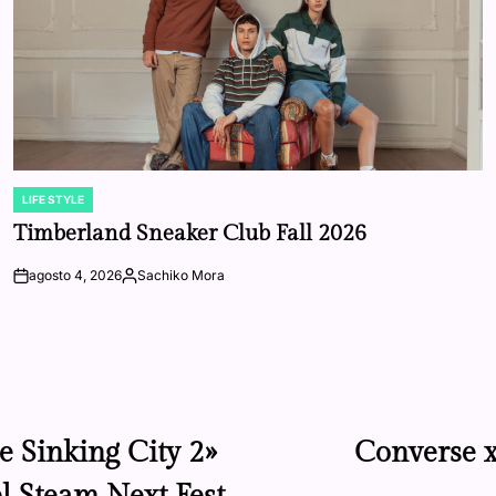
LIFE STYLE
POSTED
IN
Timberland Sneaker Club Fall 2026
agosto 4, 2026
Sachiko Mora
on
Posted
by
e Sinking City 2»
Converse x