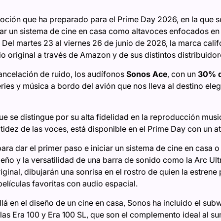
ción que ha preparado para el Prime Day 2026, en la que s
ar un sistema de cine en casa como altavoces enfocados en 
 Del martes 23 al viernes 26 de junio de 2026, la marca cali
o original a través de Amazon y de sus distintos distribuido
cancelación de ruido, los audífonos
Sonos Ace
, con un
30% d
series y música a bordo del avión que nos lleva al destino el
e se distingue por su alta fidelidad en la reproducción music
itidez de las voces, está disponible en el Prime Day con un 
ra dar el primer paso e iniciar un sistema de cine en casa o
ño y la versatilidad de una barra de sonido como la Arc Ul
ginal, dibujarán una sonrisa en el rostro de quien la estrene 
películas favoritas con audio espacial.
llá en el diseño de un cine en casa, Sonos ha incluido el su
 las Era 100 y Era 100 SL, que son el complemento ideal al s