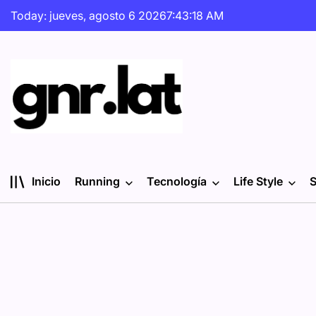
Skip
Today: jueves, agosto 6 2026
7
:
43
:
19
AM
to
content
gnr.lat
Inicio
Running
Tecnología
Life Style
S