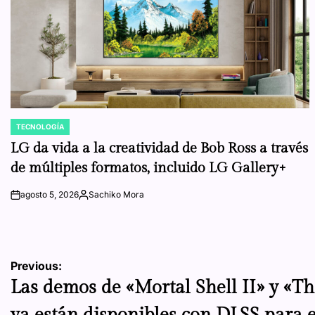
TECNOLOGÍA
POSTED
IN
LG da vida a la creatividad de Bob Ross a través
de múltiples formatos, incluido LG Gallery+
agosto 5, 2026
Sachiko Mora
on
Posted
by
Navegación
Previous:
Las demos de «Mortal Shell II» y «Th
de