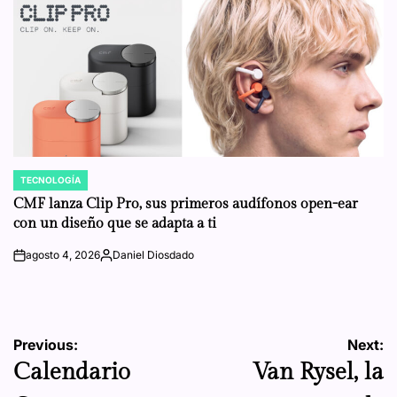
TECNOLOGÍA
POSTED
IN
CMF lanza Clip Pro, sus primeros audífonos open-ear
con un diseño que se adapta a ti
agosto 4, 2026
Daniel Diosdado
on
Posted
by
Navegación
Previous:
Next:
Calendario
Van Rysel, la
de