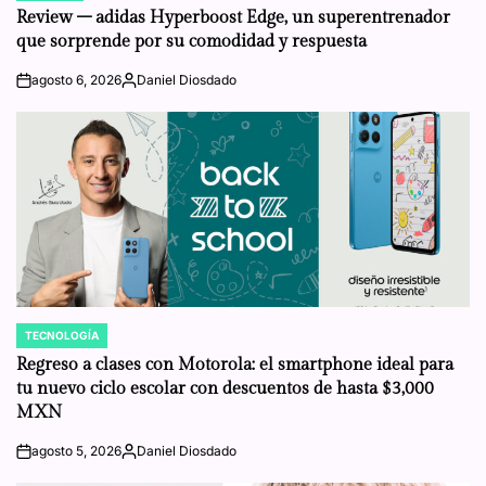
IN
Review – adidas Hyperboost Edge, un superentrenador
que sorprende por su comodidad y respuesta
agosto 6, 2026
Daniel Diosdado
on
Posted
by
TECNOLOGÍA
POSTED
IN
Regreso a clases con Motorola: el smartphone ideal para
tu nuevo ciclo escolar con descuentos de hasta $3,000
MXN
agosto 5, 2026
Daniel Diosdado
on
Posted
by