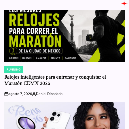
RUNNING
POSTED
IN
Relojes inteligentes para entrenar y conquistar el
Maratón CDMX 2026
agosto 7, 2026
Daniel Diosdado
on
Posted
by