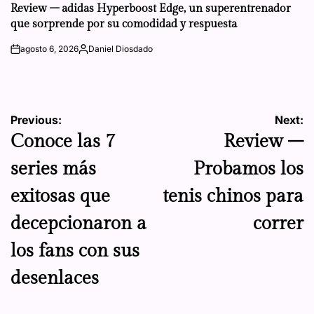
IN
Review – adidas Hyperboost Edge, un superentrenador
que sorprende por su comodidad y respuesta
agosto 6, 2026
Daniel Diosdado
on
Posted
by
Navegación
Previous:
Next:
Conoce las 7
Review –
de
series más
Probamos los
entradas
exitosas que
tenis chinos para
decepcionaron a
correr
los fans con sus
desenlaces