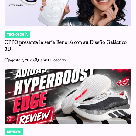
TECNOLOGÍA
POSTED
IN
OPPO presenta la serie Reno16 con su Diseño Galáctico
3D
agosto 7, 2026
Daniel Diosdado
on
Posted
by
REVIEWS
POSTED