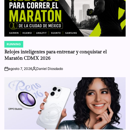
RUNNING
POSTED
IN
Relojes inteligentes para entrenar y conquistar el
Maratón CDMX 2026
agosto 7, 2026
Daniel Diosdado
on
Posted
by