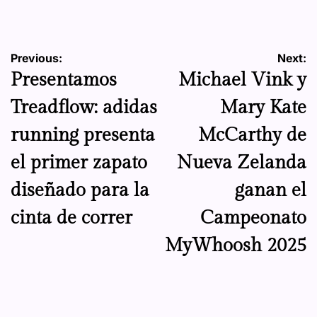
by
Navegación
Previous:
Next:
Presentamos
Michael Vink y
de
Treadflow: adidas
Mary Kate
entradas
running presenta
McCarthy de
el primer zapato
Nueva Zelanda
diseñado para la
ganan el
cinta de correr
Campeonato
MyWhoosh 2025