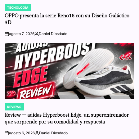
TECNOLOGÍA
POSTED
IN
OPPO presenta la serie Reno16 con su Diseño Galáctico
3D
agosto 7, 2026
Daniel Diosdado
on
Posted
by
REVIEWS
POSTED
IN
Review – adidas Hyperboost Edge, un superentrenador
que sorprende por su comodidad y respuesta
agosto 6, 2026
Daniel Diosdado
on
Posted