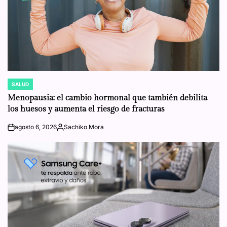
SALUD
POSTED
IN
Menopausia: el cambio hormonal que también debilita
los huesos y aumenta el riesgo de fracturas
agosto 6, 2026
Sachiko Mora
on
Posted
by