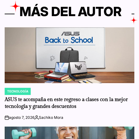
MÁS DEL AUTOR
TECNOLOGÍA
POSTED
IN
ASUS te acompaña en este regreso a clases con la mejor
tecnología y grandes descuentos
agosto 7, 2026
Sachiko Mora
on
Posted
by