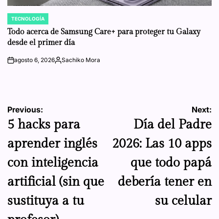
TECNOLOGÍA
POSTED
IN
Todo acerca de Samsung Care+ para proteger tu Galaxy
desde el primer día
agosto 6, 2026
Sachiko Mora
on
Posted
by
Navegación
Previous:
Next:
5 hacks para
Día del Padre
de
aprender inglés
2026: Las 10 apps
entradas
con inteligencia
que todo papá
artificial (sin que
debería tener en
sustituya a tu
su celular