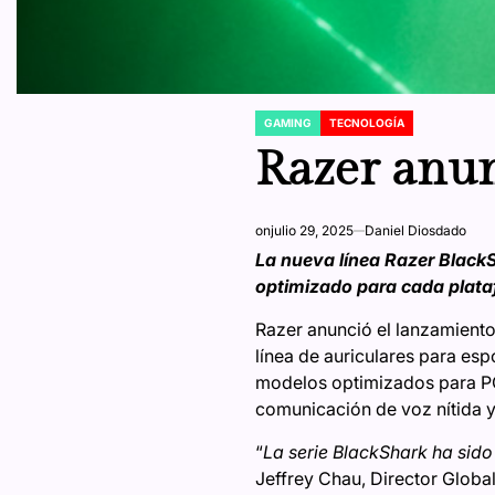
GAMING
TECNOLOGÍA
POSTED
IN
Razer anun
on
julio 29, 2025
Daniel Diosdado
La nueva línea Razer BlackS
optimizado para cada plata
Razer anunció el lanzamiento
línea de auriculares para es
modelos optimizados para PC,
comunicación de voz nítida y
“
La serie BlackShark ha sido
Jeffrey Chau, Director Global