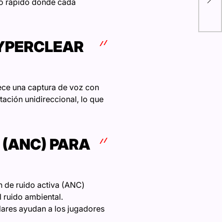
mo rápido donde cada
muj
Con
YPERCLEAR
ece una captura de voz con
ación unidireccional, lo que
 (ANC) PARA
n de ruido activa (ANC)
 ruido ambiental.
lares ayudan a los jugadores