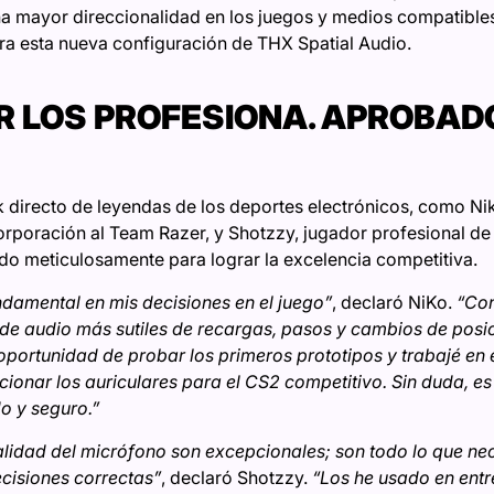
na mayor direccionalidad en los juegos y medios compatibles
ra esta nueva configuración de THX Spatial Audio.
 LOS PROFESIONA. APROBAD
 directo de leyendas de los deportes electrónicos, como Ni
orporación al Team Razer, y Shotzzy, jugador profesional de 
do meticulosamente para lograr la excelencia competitiva.
ndamental en mis decisiones en el juego”
, declaró NiKo.
“Con
s de audio más sutiles de recargas, pasos y cambios de posi
a oportunidad de probar los primeros prototipos y trabajé en
ionar los auriculares para el CS2 competitivo. Sin duda, e
o y seguro.”
calidad del micrófono son excepcionales; son todo lo que ne
cisiones correctas”
, declaró Shotzzy.
“Los he usado en entr