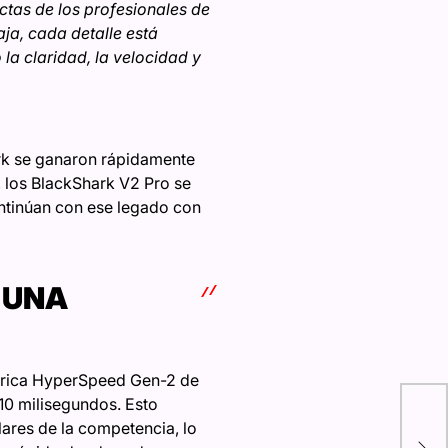
ctas de los profesionales de
aja, cada detalle está
la claridad, la velocidad y
ark se ganaron rápidamente
, los BlackShark V2 Pro se
ontinúan con ese legado con
 UNA
mbrica HyperSpeed Gen-2 de
Car
 10 milisegundos. Esto
Bus
lares de la competencia, lo