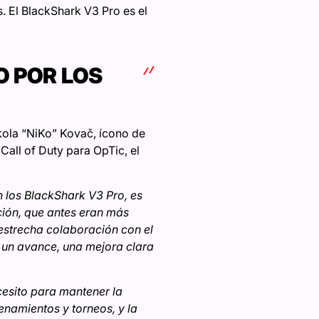
. El BlackShark V3 Pro es el
O POR LOS
kola “NiKo” Kovač, ícono de
Call of Duty para OpTic, el
 los BlackShark V3 Pro, es
ción, que antes eran más
 estrecha colaboración con el
s un avance, una mejora clara
cesito para mantener la
enamientos y torneos, y la