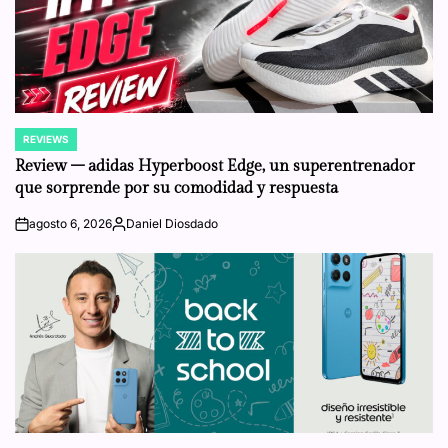
REVIEWS
POSTED
IN
Review – adidas Hyperboost Edge, un superentrenador
que sorprende por su comodidad y respuesta
agosto 6, 2026
Daniel Diosdado
on
Posted
by