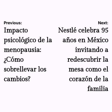
by
Navegación
Previous:
Next:
Impacto
Nestlé celebra 95
de
psicológico de la
años en México
entradas
menopausia:
invitando a
¿Cómo
redescubrir la
sobrellevar los
mesa como el
cambios?
corazón de la
familia