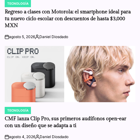
TECNOLOGÍA
POSTED
IN
Regreso a clases con Motorola: el smartphone ideal para
tu nuevo ciclo escolar con descuentos de hasta $3,000
MXN
agosto 5, 2026
Daniel Diosdado
on
Posted
by
TECNOLOGÍA
POSTED
IN
CMF lanza Clip Pro, sus primeros audífonos open-ear
con un diseño que se adapta a ti
agosto 4, 2026
Daniel Diosdado
on
Posted