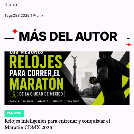
diaria.
Tags
CES 2025
,
TP-Link
MÁS DEL AUTOR
RUNNING
POSTED
IN
Relojes inteligentes para entrenar y conquistar el
Maratón CDMX 2026