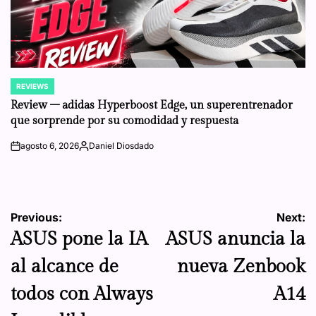
REVIEWS
POSTED
IN
Review – adidas Hyperboost Edge, un superentrenador
que sorprende por su comodidad y respuesta
agosto 6, 2026
Daniel Diosdado
on
Posted
by
Navegación
Previous:
Next:
ASUS pone la IA
ASUS anuncia la
de
al alcance de
nueva Zenbook
entradas
todos con Always
A14