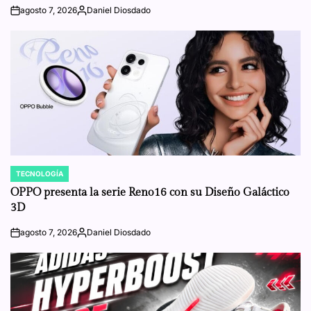
agosto 7, 2026
Daniel Diosdado
on
Posted
by
TECNOLOGÍA
POSTED
IN
OPPO presenta la serie Reno16 con su Diseño Galáctico
3D
agosto 7, 2026
Daniel Diosdado
on
Posted
by