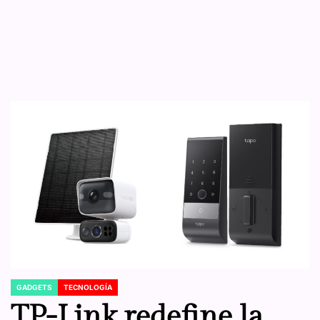
GADGETS
TECNOLOGÍA
POSTED
IN
TP-Link redefine la