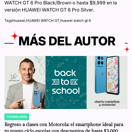
WATCH GT 6 Pro Black/Brown o hasta $9,999 en la
versión HUAWEI WATCH GT 6 Pro Silver.
Tags
Huawei
,
HUAWEI WATCH GT
,
huawei watch gt 6
MÁS DEL AUTOR
TECNOLOGÍA
POSTED
IN
Regreso a clases con Motorola: el smartphone ideal para
tu nuevo ciclo escolar con descuentos de hasta $3,000