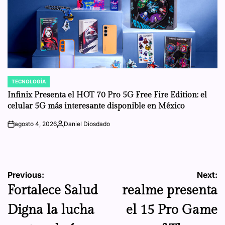
TECNOLOGÍA
POSTED
IN
Infinix Presenta el HOT 70 Pro 5G Free Fire Edition: el
celular 5G más interesante disponible en México
agosto 4, 2026
Daniel Diosdado
on
Posted
by
Navegación
Previous:
Next:
Fortalece Salud
realme presenta
de
Digna la lucha
el 15 Pro Game
entradas