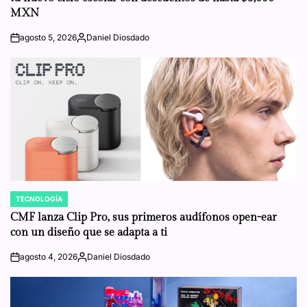
MXN
agosto 5, 2026
Daniel Diosdado
on
Posted
by
TECNOLOGÍA
POSTED
IN
CMF lanza Clip Pro, sus primeros audífonos open-ear
con un diseño que se adapta a ti
agosto 4, 2026
Daniel Diosdado
on
Posted
by