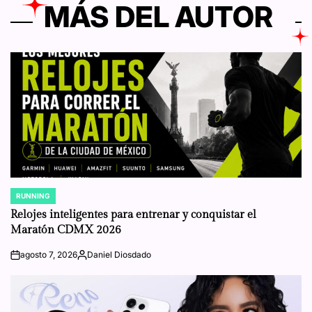
MÁS DEL AUTOR
RUNNING
POSTED
IN
Relojes inteligentes para entrenar y conquistar el
Maratón CDMX 2026
agosto 7, 2026
Daniel Diosdado
on
Posted
by