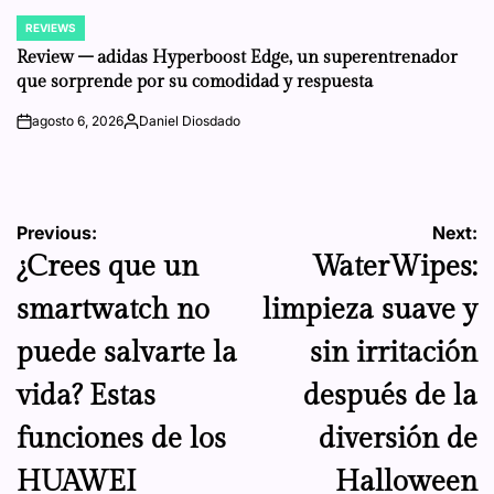
REVIEWS
POSTED
IN
Review – adidas Hyperboost Edge, un superentrenador
que sorprende por su comodidad y respuesta
agosto 6, 2026
Daniel Diosdado
on
Posted
by
Navegación
Previous:
Next:
¿Crees que un
WaterWipes:
de
smartwatch no
limpieza suave y
entradas
puede salvarte la
sin irritación
vida? Estas
después de la
funciones de los
diversión de
HUAWEI
Halloween