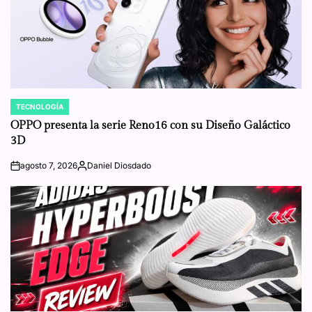
TECNOLOGÍA
POSTED
IN
OPPO presenta la serie Reno16 con su Diseño Galáctico
3D
agosto 7, 2026
Daniel Diosdado
on
Posted
by